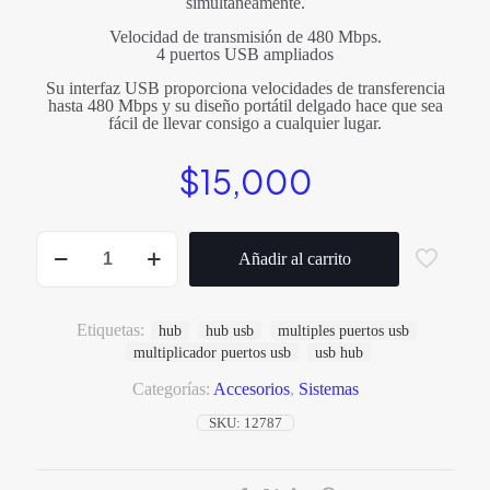
simultáneamente.
Velocidad de transmisión de 480 Mbps.
4 puertos USB ampliados
Su interfaz USB proporciona velocidades de transferencia
hasta 480 Mbps y su diseño portátil delgado hace que sea
fácil de llevar consigo a cualquier lugar.
$
15,000
hub
usb
Añadir al carrito
4
puertos
multiplicador
cantidad
Etiquetas:
hub
hub usb
multiples puertos usb
multiplicador puertos usb
usb hub
Categorías:
Accesorios
,
Sistemas
SKU:
12787