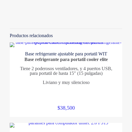
Valoraciones
Marcas
No hay valoraciones aún.
OPEN Accesorios
Solo los usuarios registrados que hayan comprado este
producto pueden hacer una valoración.
Categorias
Productos relacionados
Accesorios
,
Sistemas
Base refrigerante ajustable para portatil WIT
Base refrigerante para portatil cooler elite
Tiene 2 poderosos ventiladores, y 4 puertos USB,
para portatil de hasta 15″ (15 pulgadas)
Liviano y muy silencioso
$
38,500