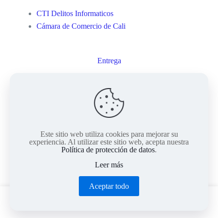
CTI Delitos Informaticos
Cámara de Comercio de Cali
Entrega
Mi cuenta
Este sitio web utiliza cookies para mejorar su
© 2023Computienda Electrónica. Todos los Derechos
experiencia. Al utilizar este sitio web, acepta nuestra
Reservados. || Implementado por
Andrés Escobar
Política de protección de datos
.
Leer más
Aceptar todo
0
0