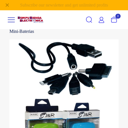
✕
Subscribe our newsletter and get unlimited profits
0
Mini-Baterias