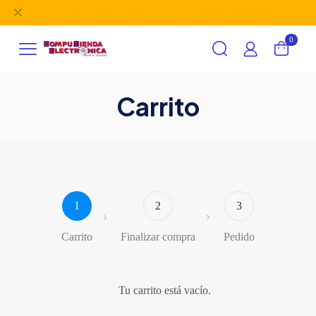
✕
Like us on
Facebook
and receive a
20% discount
0
Carrito
1
2
3
Carrito
Finalizar compra
Pedido
Tu carrito está vacío.