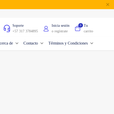
✕
Soporte
Inicia sesión
0
Tu
+57 317 3784895
o regístrate
carrito
cerca de
Contacto
Términos y Condiciones