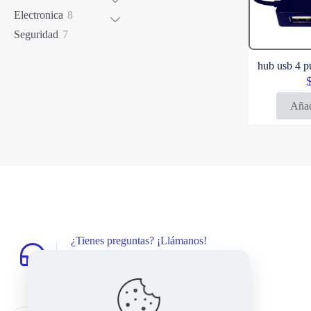
productos
8
Electronica
8
productos
7
Seguridad
7
productos
hub usb 4 p
Añad
¿Tienes preguntas? ¡Llámanos!
+57 317 3784895