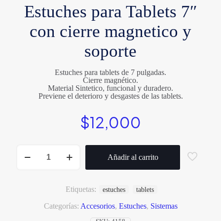
Estuches para Tablets 7″
con cierre magnetico y
soporte
Estuches para tablets de 7 pulgadas.
Cierre magnético.
Material Sintetico, funcional y duradero.
Previene el deterioro y desgastes de las tablets.
$
12,000
Estuches
para
Añadir al carrito
Tablets
7"
con
cierre
Etiquetas:
estuches
tablets
magnetico
y
Categorías:
Accesorios
,
Estuches
,
Sistemas
soporte
cantidad