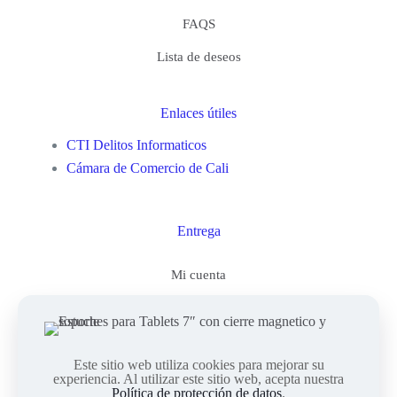
FAQS
Lista de deseos
Enlaces útiles
CTI Delitos Informaticos
Cámara de Comercio de Cali
Entrega
Mi cuenta
Este sitio web utiliza cookies para mejorar su
© 2023Computienda Electrónica. Todos los Derechos
experiencia. Al utilizar este sitio web, acepta nuestra
Reservados. || Implementado por
Andrés Escobar
Política de protección de datos
.