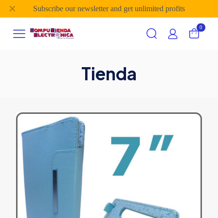
✕
Subscribe our newsletter and get unlimited profits
0
Tienda