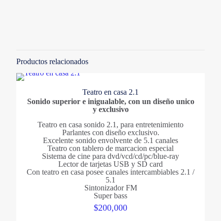
Valoraciones
Categorias
No hay valoraciones aún.
Accesorios
,
Maletines
,
Sistemas
Solo los usuarios registrados que hayan comprado este
producto pueden hacer una valoración.
Marcas
Productos relacionados
OPEN Accesorios
Teatro en casa 2.1
Sonido superior e inigualable, con un diseño unico
y exclusivo
Teatro en casa sonido 2.1, para entretenimiento
Parlantes con diseño exclusivo.
Excelente sonido envolvente de 5.1 canales
Teatro con tablero de marcacion especial
Sistema de cine para dvd/vcd/cd/pc/blue-ray
Lector de tarjetas USB y SD card
Con teatro en casa posee canales intercambiables 2.1 /
5.1
Sintonizador FM
Super bass
$
200,000