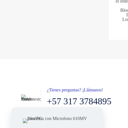
el ord
Blo
Lon
¿Tienes preguntas? ¡Llámanos!
+57 317 3784895