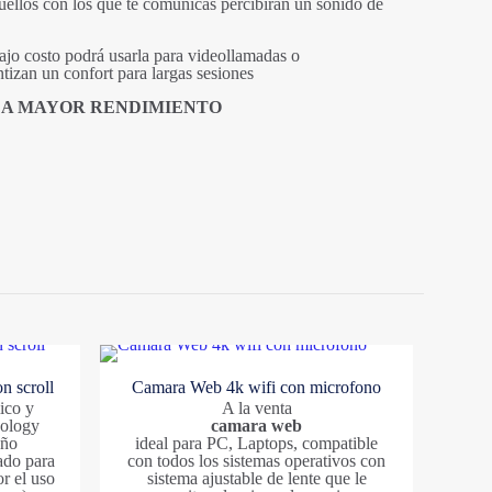
quellos con los que te comunicas percibirán un sonido de
bajo costo podrá usarla para videollamadas o
izan un confort para largas sesiones
 A MAYOR RENDIMIENTO
ccesorios
,
Auriculares
,
Sistemas
OPEN Accesorios
e producto pueden hacer una
n scroll
Camara Web 4k wifi con microfono
ico y
A la venta
nology
camara web
eño
ideal para PC, Laptops, compatible
ado para
con todos los sistemas operativos con
r el uso
sistema ajustable de lente que le