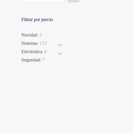
Filtrar por precio
2
Navidad
2
productos
133
Sistemas
133
productos
8
Electronica
8
productos
7
Seguridad
7
productos