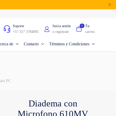
✕
Soporte
Inicia sesión
0
Tu
+57 317 3784895
o regístrate
carrito
cerca de
Contacto
Términos y Condiciones
ara PC
Diadema con
Microfono 610MV