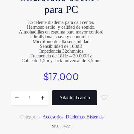
para PC
Excelente diadema para call center.
Hermoso estilo, y calidad de sonido.
Almohadillas en espuma para mayor conford
Ultraliviana, suave y economica.
Micrófono de alta sensibilidad
Sensibilidad de 108dB
Impedancia 32ohmnios
Frecuencia de 18Hz – 20.000Hz
Cable de 1,5m y Jack universal de 3,5mm
$
17,000
Diadema
con
Añadir al carrito
Microfono
610MV
para
PC
Categorías:
Accesorios
,
Diademas
,
Sistemas
cantidad
SKU:
5422