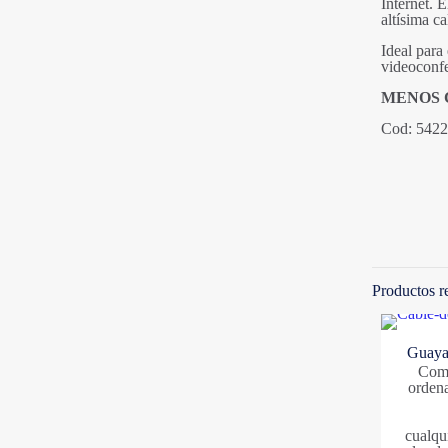
Internet. 
altísima ca
Ideal para
videoconfe
MENOS 
Cod: 542
Productos r
Guaya 
Comp
ordena
cualqu