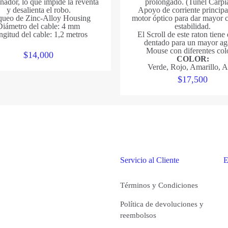
enador, lo que impide la reventa
prolongado. (Tunel Carpi
y desalienta el robo.
Apoyo de corriente principa
queo de Zinc-Alloy Housing
motor óptico para dar mayor c
Diámetro del cable: 4 mm
estabilidad.
gitud del cable: 1,2 metros
El Scroll de este raton tiene
dentado para un mayor ag
Mouse con diferentes col
$
14,000
COLOR:
Verde, Rojo, Amarillo, A
$
17,500
Servicio al Cliente
E
Términos y Condiciones
Política de devoluciones y
reembolsos