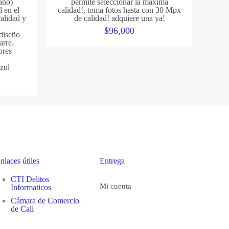
ano)
permite seleccionar la maxima
l en el
calidad!, toma fotos hasta con 30 Mpx
alidad y
de calidad! adquiere una ya!
$
96,000
 diseño
arre.
ores
zul
nlaces útiles
Entrega
CTI Delitos
Mi cuenta
Informaticos
Cámara de Comercio
de Cali