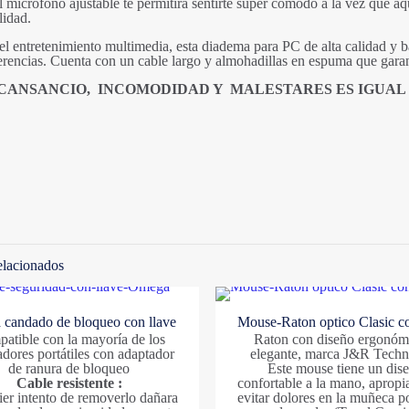
El micrófono ajustable te permitirá sentirte super cómodo a la vez que a
lidad.
 el entretenimiento multimedia, esta diadema para PC de alta calidad y 
rencias. Cuenta con un cable largo y almohadillas en espuma que garant
CANSANCIO, INCOMODIDAD Y MALESTARES ES IGUAL
2
Valoraciones
Categorias
A
No hay valoraciones aún.
Marcas
Solo los usuarios registrados que hayan comprado est
valoración.
elacionados
candado de bloqueo con llave
Mouse-Raton optico Clasic co
atible con la mayoría de los
Raton con diseño ergonóm
dores portátiles con adaptador
elegante, marca J&R Tech
de ranura de bloqueo
Este mouse tiene un dis
Cable resistente :
confortable a la mano, apropi
ier intento de removerlo dañara
evitar dolores en la muñeca po