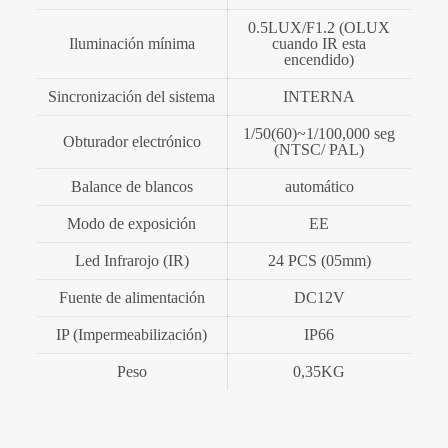
0.5LUX/F1.2 (OLUX
Iluminación mínima
cuando IR esta
encendido)
Sincronización del sistema
INTERNA
1/50(60)~1/100,000 seg
Obturador electrónico
(NTSC/ PAL)
Balance de blancos
automático
Modo de exposición
EE
Led Infrarojo (IR)
24 PCS (05mm)
Fuente de alimentación
DC12V
IP (Impermeabilización)
IP66
Peso
0,35KG
Valoraciones