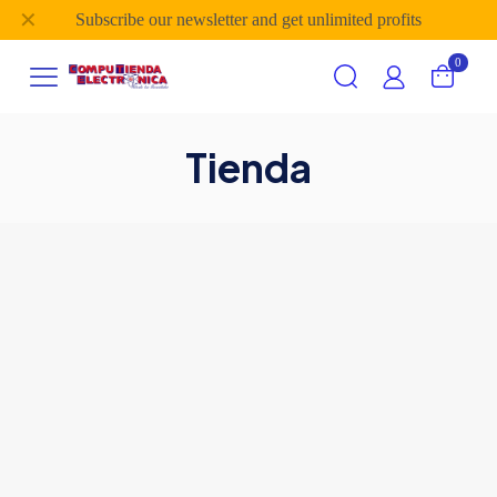
✕
Subscribe our newsletter and get unlimited profits
0
Tienda