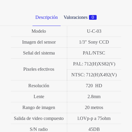
Descripción
Valoraciones
0
Modelo
U-C-03
Imagen del sensor
1/3″ Sony CCD
Señal del sistema
PAL/NTSC
PAL: 712(H)XS82(V)
Pixeles efectivos
NTSC: 712(H)X492(V)
Resolución
720 HD
Lente
2.8mm
Rango de imagen
20 metros
Salida de video compuesto
l.OVp-p a 75ohm
S/N radio
45DB