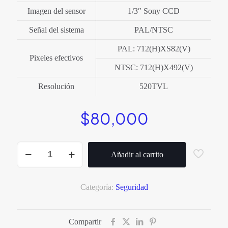
Imagen del sensor
1/3″ Sony CCD
Señal del sistema
PAL/NTSC
PAL: 712(H)XS82(V)
Pixeles efectivos
NTSC: 712(H)X492(V)
Resolución
520TVL
$
80,000
CAMARA
TIPO
Añadir al carrito
DOMO
1080
HD
HIKVISION
Categoría:
Seguridad
cantidad
Compartir