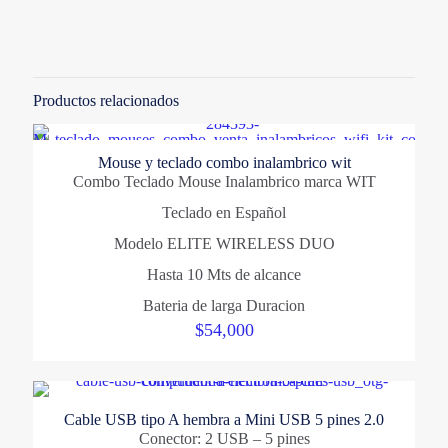
No hay valoraciones aún.
OMEGA
Solo los usuarios registrados que hayan comprado este
producto pueden hacer una valoración.
Categorias
Productos relacionados
Accesorios
,
Sistemas
,
Teclados
Mouse y teclado combo inalambrico wit
Combo Teclado Mouse Inalambrico marca WIT
Teclado en Español
Modelo ELITE WIRELESS DUO
Hasta 10 Mts de alcance
Bateria de larga Duracion
$
54,000
Cable USB tipo A hembra a Mini USB 5 pines 2.0
Conector: 2 USB – 5 pines