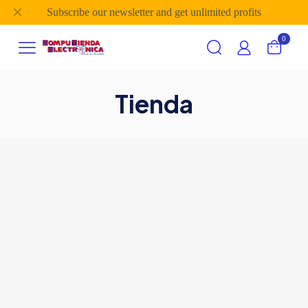
✕
Subscribe our newsletter and get unlimited profits
0
Tienda