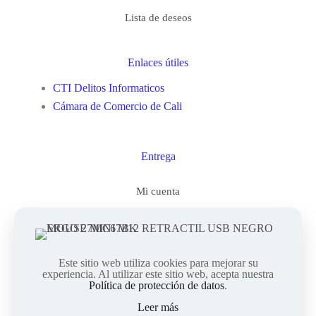
Lista de deseos
Enlaces útiles
CTI Delitos Informaticos
Cámara de Comercio de Cali
Entrega
Mi cuenta
Este sitio web utiliza cookies para mejorar su
© 2023Computienda Electrónica. Todos los Derechos
experiencia. Al utilizar este sitio web, acepta nuestra
Reservados. || Implementado por
Andrés Escobar
Política de protección de datos
.
Leer más