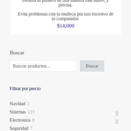
Desliza tu puntero de una manera mas suave, y
precisa.
Evita problemas con tu muñeca por uso excesivo de
tu computador.
$
14,000
Buscar
Buscar
Filtrar por precio
2
Navidad
2
productos
133
Sistemas
133
productos
8
Electronica
8
productos
7
Seguridad
7