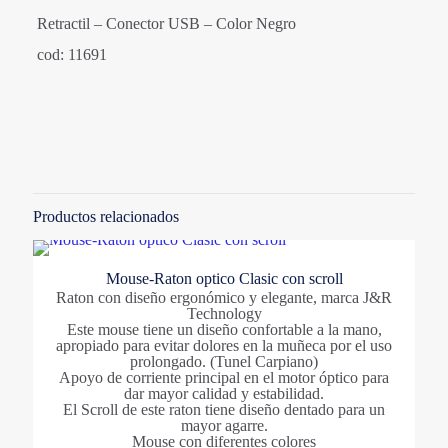
Retractil – Conector USB – Color Negro
cod: 11691
Valoraciones
Marcas
No hay valoraciones aún.
OMEGA
Solo los usuarios registrados que hayan comprado este
producto pueden hacer una valoración.
Categorias
Productos relacionados
Accesorios
,
Mouse
,
Sistemas
Mouse-Raton optico Clasic con scroll
Raton con diseño ergonómico y elegante, marca J&R
Technology
Este mouse tiene un diseño confortable a la mano,
apropiado para evitar dolores en la muñeca por el uso
prolongado. (Tunel Carpiano)
Apoyo de corriente principal en el motor óptico para
dar mayor calidad y estabilidad.
El Scroll de este raton tiene diseño dentado para un
mayor agarre.
Mouse con diferentes colores