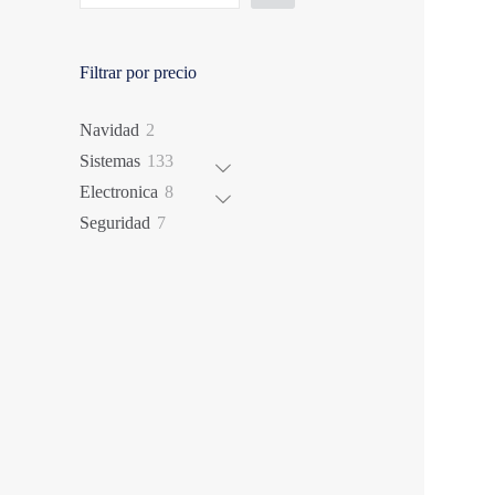
Filtrar por precio
2
Navidad
2
productos
133
Sistemas
133
productos
8
Electronica
8
productos
7
Seguridad
7
productos