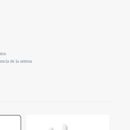
tos
ncia de la antena
TP-LINK
Sistemas
e producto pueden hacer una