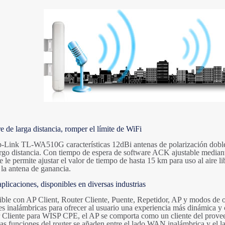
re de larga distancia, romper el límite de WiFi
Link TL-WA510G características 12dBi antenas de polarización doble, q
rgo distancia. Con tiempo de espera de software ACK ajustable mediante
e le permite ajustar el valor de tiempo de hasta 15 km para uso al aire l
 la antena de ganancia.
aplicaciones, disponibles en diversas industrias
ble con AP Client, Router Cliente, Puente, Repetidor, AP y modos de op
es inalámbricas para ofrecer al usuario una experiencia más dinámica y
Cliente para WISP CPE, el AP se comporta como un cliente del proveed
as funciones del router se añaden entre el lado WAN inalámbrica y el l