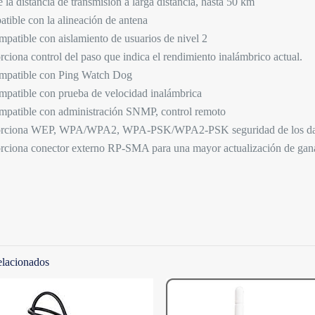
 la distancia de transmisión a larga distancia, hasta 50 km
tible con la alineación de antena
mpatible con aislamiento de usuarios de nivel 2
rciona control del paso que indica el rendimiento inalámbrico actual.
mpatible con Ping Watch Dog
mpatible con prueba de velocidad inalámbrica
mpatible con administración SNMP, control remoto
orciona WEP, WPA/WPA2, WPA-PSK/WPA2-PSK seguridad de los da
rciona conector externo RP-SMA para una mayor actualización de gana
Valoraciones
Marcas
No hay valoraciones aún.
Categorias
Solo los usuarios registrados que hayan comprado est
valoración.
elacionados