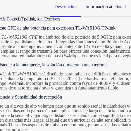
Descripción
Información adicional
lta Potencia Tp-Link, para Exteriores
este CPE de alta potencia para exteriores TL-WA510G TP-link
k TL-WA5210G CPE
inalámbrico de alta potencia de 5.0GHz para exter
as de larga distancia de la red. Integra las funciones de un Punto de Ac
sistente a la intemperie. Cuenta con antena de 12 dBi de alta ganancia, p
mpliar el rango de transmisión para ofrecer una conexión inalámbrica
ea una red inalámbrica de hasta 54Mbps, lo que es ideal para navegar 
istente a la intemperie, la solución duradera para exteriores
Link TL-WA510G está diseñado para trabajar en difíciles ambientes ext
 de alta de la temperatura (-30 º C ~ 70 ° C) de hardware en el interior
mpo. Además, incorpora la protección contra rayos de 4000V y el dise
ones de una tormenta / rayo y garantiza un funcionamiento fiable.
tencia y Sensibilidad de recepción
ue un altavoz de alto volumen para que su sonido (señal inalámbrica) via
s más altas en la gama más para aplicaciones de larga distancia dando a s
n de la señal al viajar largas distancias se atenúa con el significado 
en distancias más largas, al igual que un auricular de alta sensibilidad, 
gnals.These dos aspectos de trabajo en conjunto, garantizar la las señal
que las normales.