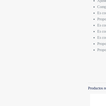
Ajuste
Compa
Es co
Propo
Es co
Es co
Es co
Prop
Propo
Productos r