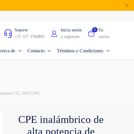
✕
Soporte
Inicia sesión
0
Tu
+57 317 3784895
o regístrate
carrito
cerca de
Contacto
Términos y Condiciones
exteriores TL-WA510G
CPE inalámbrico de
alta potencia de