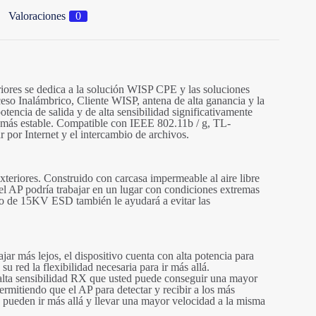
Valoraciones
0
iores se dedica a la solución WISP CPE y las soluciones
ceso Inalámbrico, Cliente WISP, antena de alta ganancia y la
otencia de salida y de alta sensibilidad significativamente
 más estable. Compatible con IEEE 802.11b / g, TL-
por Internet y el intercambio de archivos.
eriores. Construido con carcasa impermeable al aire libre
, el AP podría trabajar en un lugar con condiciones extremas
ño de 15KV ESD también le ayudará a evitar las
jar más lejos, el dispositivo cuenta con alta potencia para
u red la flexibilidad necesaria para ir más allá.
de alta sensibilidad RX que usted puede conseguir una mayor
permitiendo que el AP para detectar y recibir a los más
es pueden ir más allá y llevar una mayor velocidad a la misma