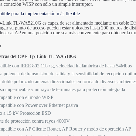
la conexión WISP con sólo un simple interruptor.
ible para la implementación más flexible
Link TL-WA5210G es capaz de ser alimentado mediante un cable Ethern
lugar su punto de acceso pueden estar ubicados hasta 200 metros de dist
locar al AP en una posición que sea más conveniente para obtener la mej
7
istcas del CPE Tp-Link TL-WA510G:
tible con IEEE 802.11b / g, velocidad inalámbrica de hasta 54Mbps
ta potencia de transmisión de salida y la sensibilidad de recepción opti
 doble polarizado antenas direccionales en forma de diversos ambientes
sa impermeable y un rayo de terminales para protección integrada
mpatible con el modo WISP
mpatible con Power over Ethernet pasiva
 a 15 kV Protección ESD
te de protección contra rayos 4000V
mpatible con AP Cliente Router, AP Router y modo de operación AP