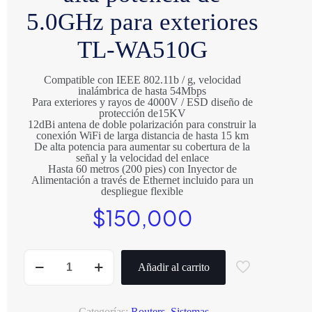
5.0GHz para exteriores
TL-WA510G
Compatible con IEEE 802.11b / g, velocidad
inalámbrica de hasta 54Mbps
Para exteriores y rayos de 4000V / ESD diseño de
protección de15KV
12dBi antena de doble polarización para construir la
conexión WiFi de larga distancia de hasta 15 km
De alta potencia para aumentar su cobertura de la
señal y la velocidad del enlace
Hasta 60 metros (200 pies) con Inyector de
Alimentación a través de Ethernet incluido para un
despliegue flexible
$
150,000
CPE
inalámbrico
Añadir al carrito
de
alta
potencia
de
Categorías:
Routers
,
Sistemas