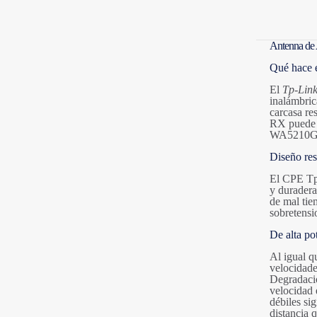
Antenna de A
Qué hace 
El
Tp-Lin
inalámbric
carcasa re
RX puede a
WA5210G cr
Diseño res
El CPE Tp-
y duradera
de mal tie
sobretensi
De alta po
Al igual q
velocidade
Degradació
velocidad 
débiles si
distancia 