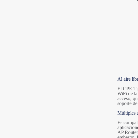
Al aire lib
El CPE Tp-
WiFi de la
acceso, qu
soporte de
Múltiples 
Es compati
aplicacion
AP Router 
embargo, l