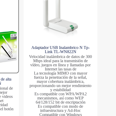
Adaptador USB Inalambrico N Tp-
Link TL-WN822N
Velocidad inalámbrica de datos de 300
Mbps ideal para la transmisión de
vídeo, juegos en línea y llamadas por
Internet las tasas de
La tecnología MIMO con mayor
fuerza la penetración de la señal,
de alta
mayor cobertura inalámbrica,
N
proporcionando un mejor rendimiento
ional de
y estabilidad
mejor
Es compatible con WPA/WPA2
e videos
mecanismos, así como WEP
net
64/128/152 bit de encriptación
ridad
Es compatible con modo de
 el botón
infraestructura y Ad-Hoc
Compatible con Windows