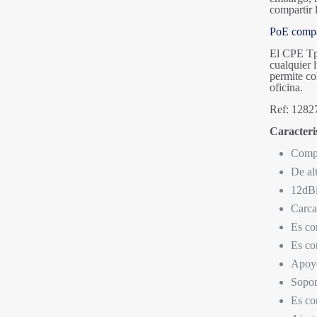
compartir 
PoE compat
El CPE Tp-
cualquier 
permite co
oficina.
Ref: 1282
Caracter
Compa
De al
12dBi
Carca
Es co
Es co
Apoyo
Sopor
Es co