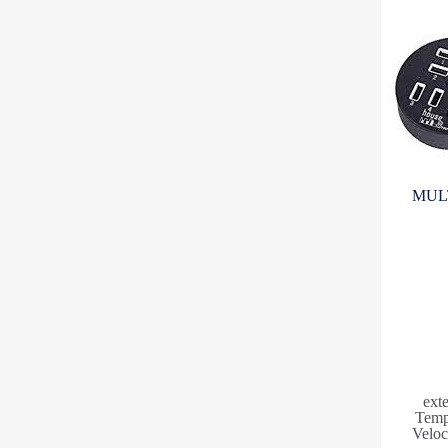
MULT
ext
Temp
Veloc