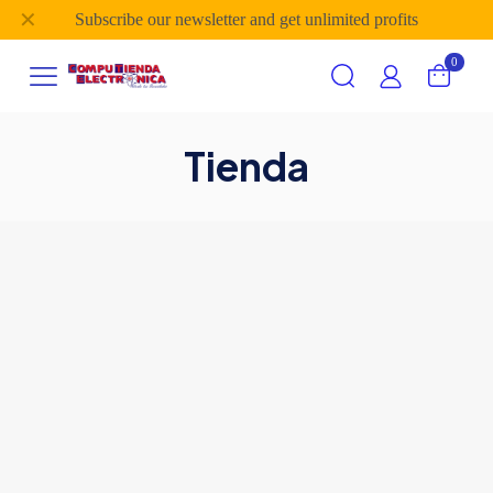
✕
Subscribe our newsletter and get unlimited profits
0
Tienda