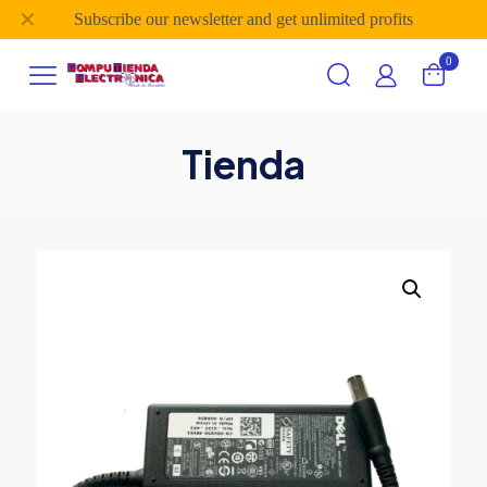
✕
Subscribe our newsletter and get unlimited profits
0
Tienda