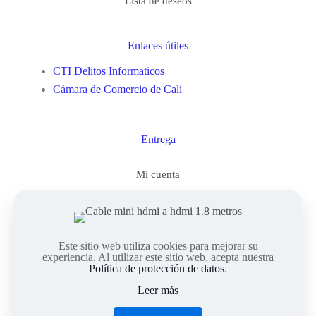
Lista de deseos
Enlaces útiles
CTI Delitos Informaticos
Cámara de Comercio de Cali
Entrega
Mi cuenta
Este sitio web utiliza cookies para mejorar su
© 2023Computienda Electrónica. Todos los Derechos
experiencia. Al utilizar este sitio web, acepta nuestra
Reservados. || Implementado por
Andrés Escobar
Política de protección de datos
.
Leer más