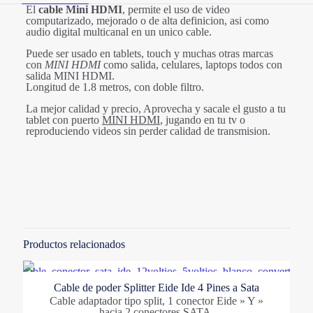
El
cable Mini HDMI
, permite el uso de video
computarizado, mejorado o de alta definicion, asi como
audio digital multicanal en un unico cable.
Puede ser usado en tablets, touch y muchas otras marcas
con
MINI HDMI
como salida, celulares, laptops todos con
salida MINI HDMI.
Longitud de 1.8 metros, con doble filtro.
La mejor calidad y precio, Aprovecha y sacale el gusto a tu
tablet con puerto
MINI HDMI
, jugando en tu tv o
reproduciendo videos sin perder calidad de transmision.
Valoraciones
Marcas
No hay valoraciones aún.
OMEGA
Solo los usuarios registrados que hayan comprado este
producto pueden hacer una valoración.
Categorias
Productos relacionados
Accesorios
,
Cables
,
Sistemas
Cable de poder Splitter Eide Ide 4 Pines a Sata
Cable adaptador tipo split, 1 conector Eide » Y »
hacia 2 conectores SATA.