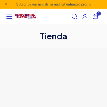
✕
Subscribe our newsletter and get unlimited profits
0
Tienda