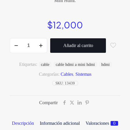
Mini Hdmi.
$
12,000
Cable
mini
Añadir al carrito
hdmi
a
hdmi
1.8
Etiquetas:
cable
cable hdmi a mini hdmi
hdmi
metros
cantidad
Categorías:
Cables
,
Sistemas
SKU:
13439
Compartir
Descripción
Información adicional
Valoraciones
0