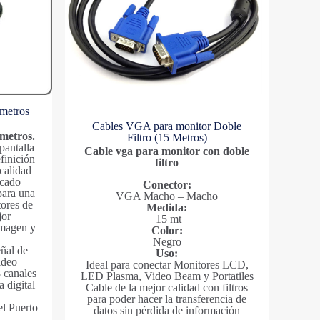
 metros
Cables VGA para monitor Doble
etros.
Filtro (15 Metros)
pantalla
Cable vga para monitor con doble
finición
filtro
calidad
rcado
Conector:
para una
VGA Macho – Macho
ores de
Medida:
jor
15 mt
imagen y
Color:
Negro
eñal de
Uso:
ideo
Ideal para conectar Monitores LCD,
8 canales
LED Plasma, Video Beam y Portatiles
 digital
Cable de la mejor calidad con filtros
para poder hacer la transferencia de
el Puerto
datos sin pérdida de información