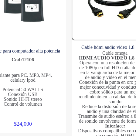
Cable hdmi audio video 1.8
e para computador alta potencia
Cable omega
HDMI AUDIO VIDEO 1.8 m
Cod:12106
Opera con una resolución de 
de 1080p en full HD o alta de
en la vanguardia de la mejor 
rlante para PC, MP3, MP4,
de audio y video en el me
celulary Ipod
Conexión de la punta en oro 
mejor conectividad y conduct
Potencial 50 WATTS
cobre sólido para un me
Conexión USB
rendimiento en la calidad de 
Sonido HI-FI stereo
sonido
Control de volumen
Reduce la distorsión de la s
audio y una claridad de v
Transmite de audio estéreo a 
de sonido envolvente de forma
$
24,000
Interface:
Dispositivos compatibles con 
de conexión HDMI