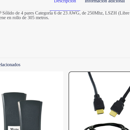
Descripción
Información adicional
 Sólido de 4 pares Categoría 6 de 23 AWG, de 250Mhz, LSZH (Libre d
ene en rollo de 305 metros.
Valoraciones
Categorias
A
No hay valoraciones aún.
Marcas
Solo los usuarios registrados que hayan comprado est
valoración.
elacionados