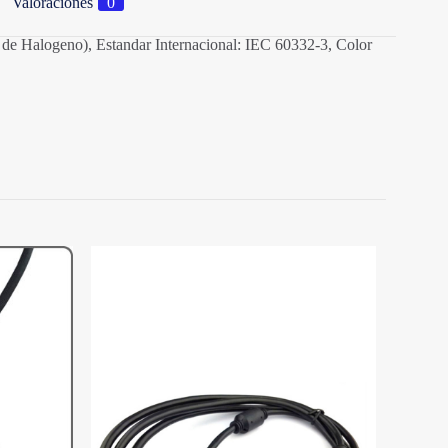
Valoraciones
0
e Halogeno), Estandar Internacional: IEC 60332-3, Color
ccesorios
,
Auriculares
,
Sistemas
GENIUS
e producto pueden hacer una