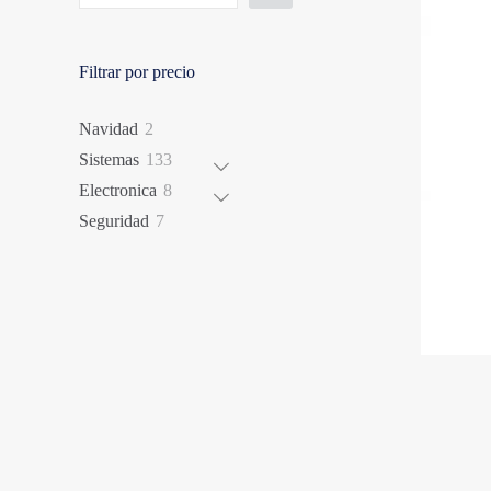
Filtrar por precio
2
Navidad
2
productos
133
Sistemas
133
productos
8
Electronica
8
productos
7
Seguridad
7
productos