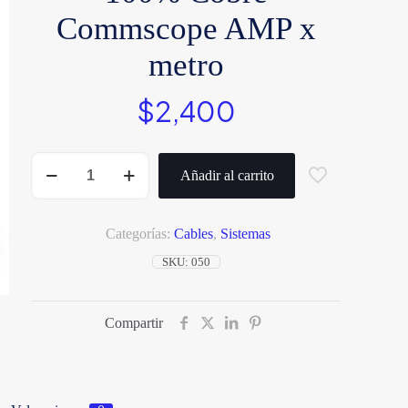
Commscope AMP x
metro
$
2,400
Cable
UTP
Añadir al carrito
Cat
6E
100%
Cobre
Categorías:
Cables
,
Sistemas
Commscope
AMP
SKU:
050
x
metro
cantidad
Compartir