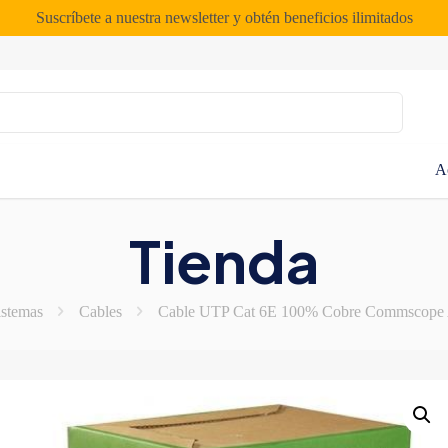
Suscríbete a nuestra newsletter y obtén beneficios ilimitados
A
Tienda
istemas
Cables
Cable UTP Cat 6E 100% Cobre Commscope