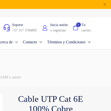
✕
Soporte
Inicia sesión
0
Tu
+57 317 3784895
o regístrate
carrito
cerca de
Contacto
Términos y Condiciones
 AMP x metro
Cable UTP Cat 6E
100% Cobre