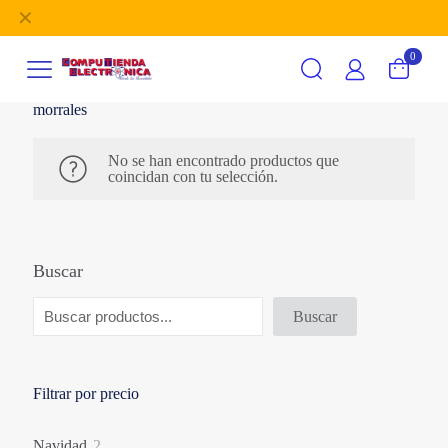
✕
Subscribe our newsletter and get unlimited profits
0
morrales
No se han encontrado productos que
coincidan con tu selección.
Buscar
Buscar
Filtrar por precio
2
Navidad
2