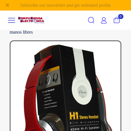
✕
Subscribe our newsletter and get unlimited profits
0
manos libres