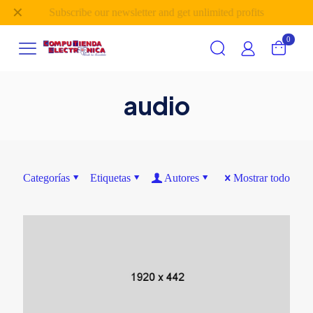
✕
Subscribe our newsletter and get unlimited profits
0
audio
Categorías
Etiquetas
Autores
Mostrar todo