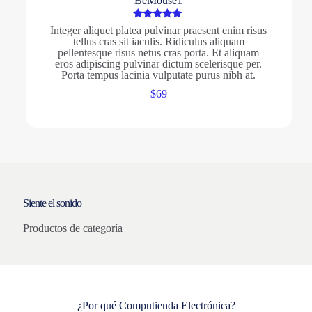
BeMouse1
Valorado
Integer aliquet platea pulvinar praesent enim risus
con
tellus cras sit iaculis. Ridiculus aliquam
5.00
pellentesque risus netus cras porta. Et aliquam
de 5
eros adipiscing pulvinar dictum scelerisque per.
Porta tempus lacinia vulputate purus nibh at.
$
69
Siente el sonido
Productos de categoría
¿Por qué Computienda Electrónica?